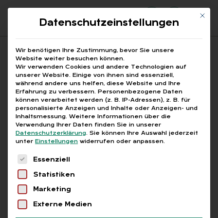
Mit di
Datenschutzeinstellungen
Suchfeld
Wir benötigen Ihre Zustimmung, bevor Sie unsere
Website weiter besuchen können.
Wir verwenden Cookies und andere Technologien auf
unserer Website. Einige von ihnen sind essenziell,
Suchen
während andere uns helfen, diese Website und Ihre
Erfahrung zu verbessern.
Personenbezogene Daten
STARTSEITE
BBG KRANKENVERSICHERUNG 2025
Breadcrumb-Navigation
können verarbeitet werden (z. B. IP-Adressen), z. B. für
personalisierte Anzeigen und Inhalte oder Anzeigen- und
Inhaltsmessung.
Weitere Informationen über die
Verwendung Ihrer Daten finden Sie in unserer
Datenschutzerklärung
.
Sie können Ihre Auswahl jederzeit
unter
Einstellungen
widerrufen oder anpassen.
Alle Bei­trä­ge mit dem
Es folgt eine Liste der Service-Gruppen, für die
Essenziell
Schlag­wort „BBG Kran­
Statistiken
ken­ver­si­che­rung 2025“
Marketing
Externe Medien
Alle
Free
Abo
L+G +