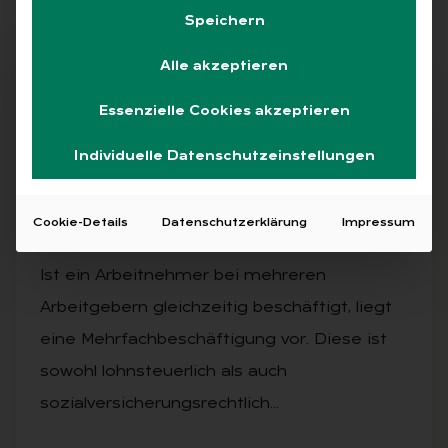
Speichern
Alle akzeptieren
Abo
Essenzielle Cookies akzeptieren
Individuelle Datenschutzeinstellungen
AUSGABE 3/2025
Mehr­fach­be­schäf­ti­gung von Ar­beit­neh­
Cookie-Details
Datenschutzerklärung
Impressum
mern
Ist ein Arbeitnehmer bei mehreren
Arbeitgebern gleichzeitig beschäftigt, liegt
eine Mehrfachbeschäftigung vor. Diese ist
sowohl lohnsteuerlich als auch
sozialversicherungsrechtlich…