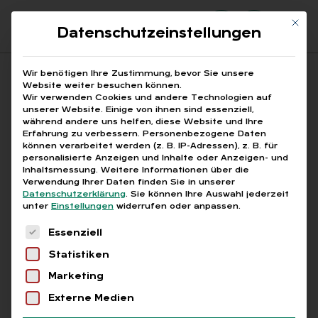
Mit di
Datenschutzeinstellungen
Suchfeld
Wir benötigen Ihre Zustimmung, bevor Sie unsere
Website weiter besuchen können.
Wir verwenden Cookies und andere Technologien auf
unserer Website. Einige von ihnen sind essenziell,
Suchen
während andere uns helfen, diese Website und Ihre
Erfahrung zu verbessern.
Personenbezogene Daten
STARTSEITE
BEFRISTETE ARBEITSVERTRÄGE
Breadcrumb-Navigation
können verarbeitet werden (z. B. IP-Adressen), z. B. für
personalisierte Anzeigen und Inhalte oder Anzeigen- und
Inhaltsmessung.
Weitere Informationen über die
Verwendung Ihrer Daten finden Sie in unserer
Datenschutzerklärung
.
Sie können Ihre Auswahl jederzeit
unter
Einstellungen
widerrufen oder anpassen.
Alle Bei­trä­ge mit dem
Es folgt eine Liste der Service-Gruppen, für die
Essenziell
Schlag­wort „be­fris­te­te
Statistiken
Ar­beits­ver­trä­ge“
Marketing
Externe Medien
Alle
Free
Abo
L+G +