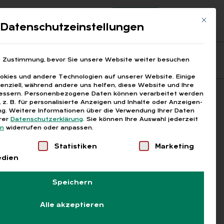
Registrierung
Login
Mit die
ds
Datenschutzeinstellungen
Fragen aus den ARGEn
Printausgaben
e Zustimmung, bevor Sie unsere Website weiter besuchen
kies und andere Technologien auf unserer Website. Einige
senziell, während andere uns helfen, diese Website und Ihre
essern.
Personenbezogene Daten können verarbeitet werden
Suchen
), z. B. für personalisierte Anzeigen und Inhalte oder Anzeigen-
g.
Weitere Informationen über die Verwendung Ihrer Daten
erer
Datenschutzerklärung
.
Sie können Ihre Auswahl jederzeit
en
widerrufen oder anpassen.
Liste der Service-Gruppen, für die eine Einwilligung
Statistiken
Marketing
edien
Speichern
Alle akzeptieren