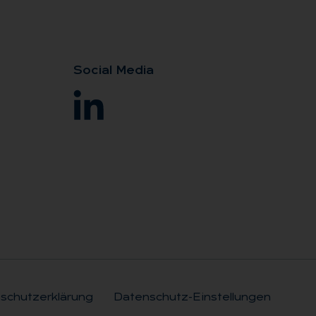
So­ci­al Me­dia
schutzerklärung
Datenschutz-Einstellungen
Rechtli