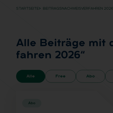
STARTSEITE
BEITRAGSNACHWEISVERFAHREN 202
Breadcrumb-Navigation
Alle Bei­trä­ge mit
fah­ren 2026“
Alle
Free
Abo
Abo