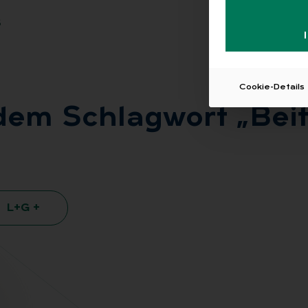
6
Cookie-Details
 dem Schlag­wort „Bei­
L+G +