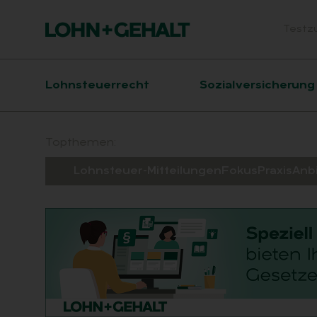
Testz
Head
Hauptnavigation
Lohnsteuerrecht
Sozialversicherung
Suchfeld
Topthemen:
Lohnsteuer-Mitteilungen
Fokus
Praxis
Anb