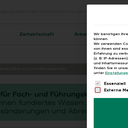
ugang
Stellenmarkt
Anbieter
Seminare
Abo
Webinare
Downloa
er
Zeitwirtschaft
Arbeitsrecht
Wir benötigen Ihr
können.
Wir verwenden Coo
von ihnen sind es
Erfahrung zu verb
(z. B. IP-Adressen
und Inhaltsmessun
finden Sie in uns
ieterübersichten
Newsletter
unter
Einstellung
Es folgt eine 
Essenziell
Externe M