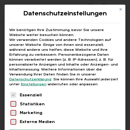
Mit di
Datenschutzeinstellungen
Suchfeld
Wir benötigen Ihre Zustimmung, bevor Sie unsere
Website weiter besuchen können.
Wir verwenden Cookies und andere Technologien auf
unserer Website. Einige von ihnen sind essenziell,
Suchen
während andere uns helfen, diese Website und Ihre
Erfahrung zu verbessern.
Personenbezogene Daten
STARTSEITE
BENACHTEILIGUNG
Breadcrumb-Navigation
können verarbeitet werden (z. B. IP-Adressen), z. B. für
personalisierte Anzeigen und Inhalte oder Anzeigen- und
Inhaltsmessung.
Weitere Informationen über die
Verwendung Ihrer Daten finden Sie in unserer
Datenschutzerklärung
.
Sie können Ihre Auswahl jederzeit
unter
Einstellungen
widerrufen oder anpassen.
Alle Bei­trä­ge mit dem
Es folgt eine Liste der Service-Gruppen, für die
Essenziell
Schlag­wort „Be­nach­tei­
Statistiken
li­gung“
Marketing
Externe Medien
Alle
Free
Abo
L+G +