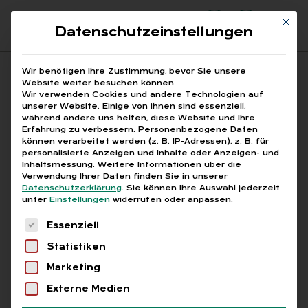
Mit di
Datenschutzeinstellungen
Suchfeld
Wir benötigen Ihre Zustimmung, bevor Sie unsere
Website weiter besuchen können.
Wir verwenden Cookies und andere Technologien auf
unserer Website. Einige von ihnen sind essenziell,
Suchen
während andere uns helfen, diese Website und Ihre
Erfahrung zu verbessern.
Personenbezogene Daten
STARTSEITE
BERUFE
Breadcrumb-Navigation
können verarbeitet werden (z. B. IP-Adressen), z. B. für
personalisierte Anzeigen und Inhalte oder Anzeigen- und
Inhaltsmessung.
Weitere Informationen über die
Verwendung Ihrer Daten finden Sie in unserer
Datenschutzerklärung
.
Sie können Ihre Auswahl jederzeit
unter
Einstellungen
widerrufen oder anpassen.
Alle Bei­trä­ge mit dem
Es folgt eine Liste der Service-Gruppen, für die
Essenziell
Schlag­wort „Be­ru­fe“
Statistiken
Marketing
Alle
Free
Abo
L+G +
Externe Medien