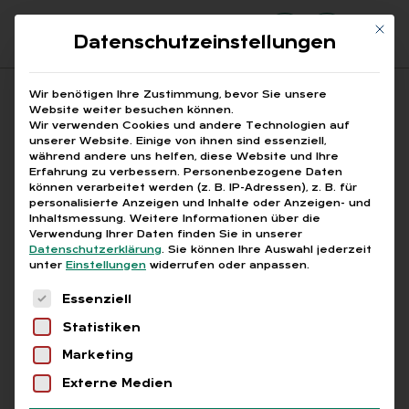
Mit di
Datenschutzeinstellungen
Suchfeld
Wir benötigen Ihre Zustimmung, bevor Sie unsere
Website weiter besuchen können.
Wir verwenden Cookies und andere Technologien auf
unserer Website. Einige von ihnen sind essenziell,
Suchen
während andere uns helfen, diese Website und Ihre
Erfahrung zu verbessern.
Personenbezogene Daten
STARTSEITE
BERUFSGEHEIMNIS KI
Breadcrumb-Navigation
können verarbeitet werden (z. B. IP-Adressen), z. B. für
personalisierte Anzeigen und Inhalte oder Anzeigen- und
Inhaltsmessung.
Weitere Informationen über die
Verwendung Ihrer Daten finden Sie in unserer
Datenschutzerklärung
.
Sie können Ihre Auswahl jederzeit
unter
Einstellungen
widerrufen oder anpassen.
Alle Bei­trä­ge mit dem
Es folgt eine Liste der Service-Gruppen, für die
Essenziell
Schlag­wort „Be­rufs­ge­
Statistiken
heim­nis KI“
Marketing
Externe Medien
Alle
Free
Abo
L+G +