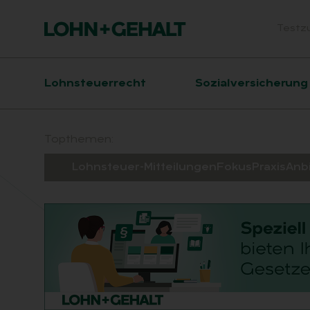
Testz
Head
Hauptnavigation
Lohnsteuerrecht
Sozialversicherung
Suchfeld
Topthemen:
Lohnsteuer-Mitteilungen
Fokus
Praxis
Anb