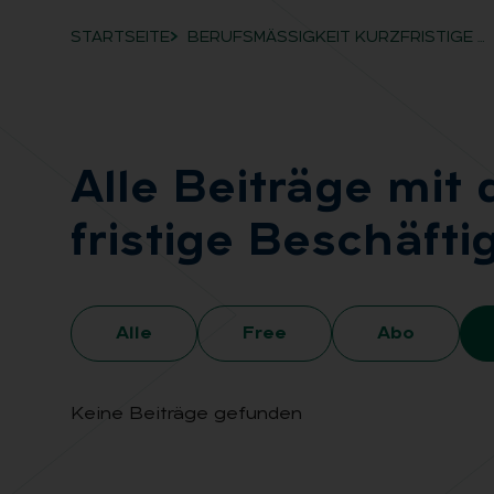
STARTSEITE
BERUFSMÄSSIGKEIT KURZFRISTIGE …
Breadcrumb-Navigation
Alle Bei­trä­ge mit
fris­ti­ge Be­schäf­ti
Alle
Free
Abo
Keine Beiträge gefunden