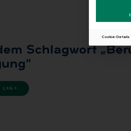
Cookie-Details
 dem Schlag­wort „Be­ru
­gung“
L+G +