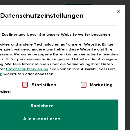
Registrierung
Login
Mit die
ds
Datenschutzeinstellungen
Fragen aus den ARGEn
Printausgaben
e Zustimmung, bevor Sie unsere Website weiter besuchen
kies und andere Technologien auf unserer Website. Einige
senziell, während andere uns helfen, diese Website und Ihre
essern.
Personenbezogene Daten können verarbeitet werden
Suchen
), z. B. für personalisierte Anzeigen und Inhalte oder Anzeigen-
g.
Weitere Informationen über die Verwendung Ihrer Daten
erer
Datenschutzerklärung
.
Sie können Ihre Auswahl jederzeit
en
widerrufen oder anpassen.
Liste der Service-Gruppen, für die eine Einwilligung
Statistiken
Marketing
edien
Speichern
Alle akzeptieren