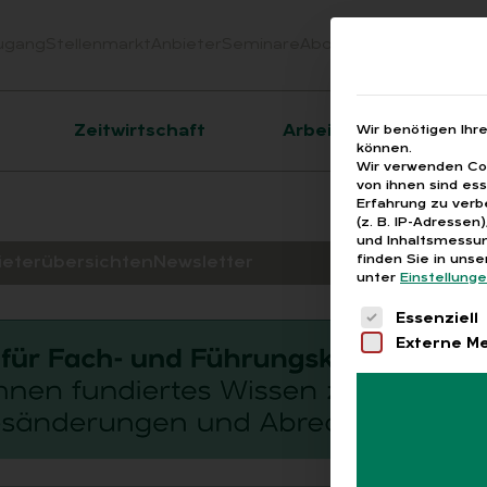
ugang
Stellenmarkt
Anbieter
Seminare
Abo
Webinare
Downloa
er
Zeitwirtschaft
Arbeitsrecht
Wir benötigen Ihr
können.
Wir verwenden Coo
von ihnen sind es
Erfahrung zu verb
(z. B. IP-Adressen
und Inhaltsmessun
finden Sie in uns
ieterübersichten
Newsletter
unter
Einstellung
Es folgt eine 
Essenziell
Externe M