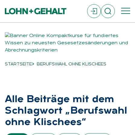
Suchfeld
Suchen
STARTSEITE
BERUFSWAHL OHNE KLISCHEES
Breadcrumb-Navigation
Alle Bei­trä­ge mit dem
Schlag­wort „Be­rufs­wahl
ohne Kli­schees“