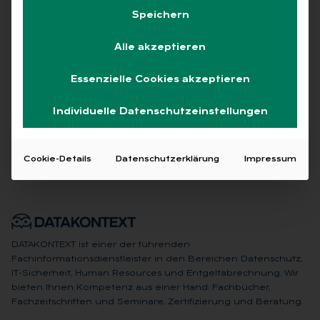
Speichern
Alle
Free
Abo
L+G +
Alle akzeptieren
Keine Beiträge gefunden
Essenzielle Cookies akzeptieren
Individuelle Datenschutzeinstellungen
Cookie-Details
Datenschutzerklärung
Impressum
DATAKONTEXT ist einer der führenden
Fachinformationsdienstleister in den Bereichen Datenschutz,
IT-Sicherheit, Human Resources und Entgeltabrechnung. Wir
bieten Ihnen Kompetenz aus einer Hand: Fachbücher,
Fachzeitschriften und Seminare, Zertifizierung und Beratung.