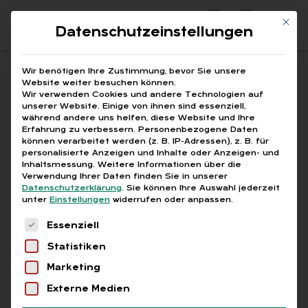
Mit di
Datenschutzeinstellungen
Suchfeld
Wir benötigen Ihre Zustimmung, bevor Sie unsere
Website weiter besuchen können.
Wir verwenden Cookies und andere Technologien auf
unserer Website. Einige von ihnen sind essenziell,
Suchen
während andere uns helfen, diese Website und Ihre
Erfahrung zu verbessern.
Personenbezogene Daten
STARTSEITE
BESPRECHUNGSERGEBNISSE 21.05.2025
Breadcrumb-Navigation
können verarbeitet werden (z. B. IP-Adressen), z. B. für
personalisierte Anzeigen und Inhalte oder Anzeigen- und
Inhaltsmessung.
Weitere Informationen über die
Verwendung Ihrer Daten finden Sie in unserer
Datenschutzerklärung
.
Sie können Ihre Auswahl jederzeit
unter
Einstellungen
widerrufen oder anpassen.
Alle Bei­trä­ge mit dem
Es folgt eine Liste der Service-Gruppen, für die
Essenziell
Schlag­wort „Be­spre­
Statistiken
chungs­er­geb­nis­se
Marketing
21.05.2025“
Externe Medien