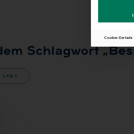
Cookie-Details
 dem Schlag­wort „Bes­s
L+G +