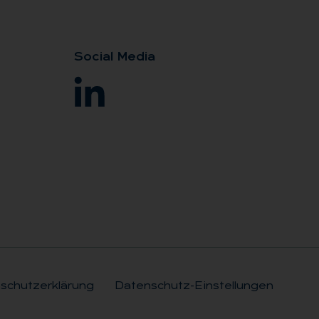
So­ci­al Me­dia
schutzerklärung
Datenschutz-Einstellungen
Rechtli