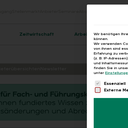
ugang
Stellenmarkt
Anbieter
Seminare
Abo
Webinare
Downloa
er
Zeitwirtschaft
Arbeitsrecht
Wir benötigen Ihr
können.
Wir verwenden Coo
von ihnen sind es
Erfahrung zu verb
(z. B. IP-Adressen
und Inhaltsmessun
finden Sie in uns
ieterübersichten
Newsletter
unter
Einstellung
Es folgt eine 
Essenziell
Externe M