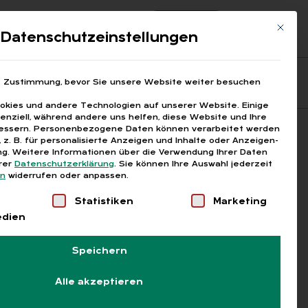
Registrierung
Login
Mit die
ds
Datenschutzeinstellungen
Fragen aus den ARGEn
Printausgaben
e Zustimmung, bevor Sie unsere Website weiter besuchen
kies und andere Technologien auf unserer Website. Einige
senziell, während andere uns helfen, diese Website und Ihre
essern.
Personenbezogene Daten können verarbeitet werden
Suchen
), z. B. für personalisierte Anzeigen und Inhalte oder Anzeigen-
g.
Weitere Informationen über die Verwendung Ihrer Daten
erer
Datenschutzerklärung
.
Sie können Ihre Auswahl jederzeit
en
widerrufen oder anpassen.
Liste der Service-Gruppen, für die eine Einwilligung
Statistiken
Marketing
edien
Speichern
Alle akzeptieren