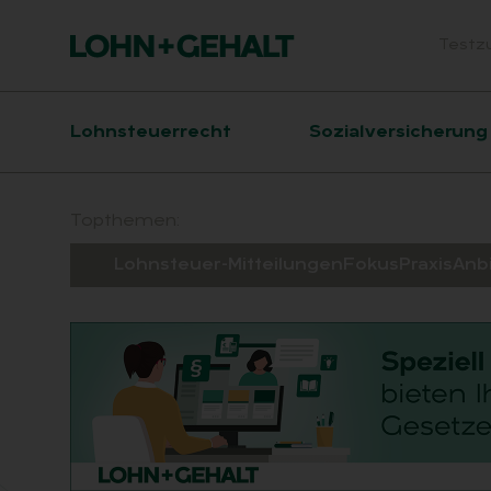
Testz
Head
Hauptnavigation
Lohnsteuerrecht
Sozialversicherung
Suchfeld
Topthemen:
Lohnsteuer-Mitteilungen
Fokus
Praxis
Anb