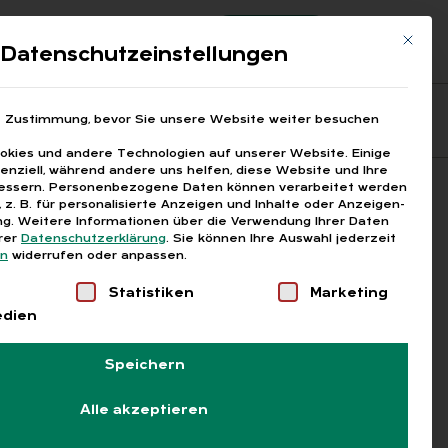
Registrierung
Login
Mit die
ds
Datenschutzeinstellungen
Fragen aus den ARGEn
Printausgaben
e Zustimmung, bevor Sie unsere Website weiter besuchen
kies und andere Technologien auf unserer Website. Einige
senziell, während andere uns helfen, diese Website und Ihre
essern.
Personenbezogene Daten können verarbeitet werden
Suchen
), z. B. für personalisierte Anzeigen und Inhalte oder Anzeigen-
g.
Weitere Informationen über die Verwendung Ihrer Daten
erer
Datenschutzerklärung
.
Sie können Ihre Auswahl jederzeit
en
widerrufen oder anpassen.
Liste der Service-Gruppen, für die eine Einwilligung
Statistiken
Marketing
edien
Speichern
Alle akzeptieren