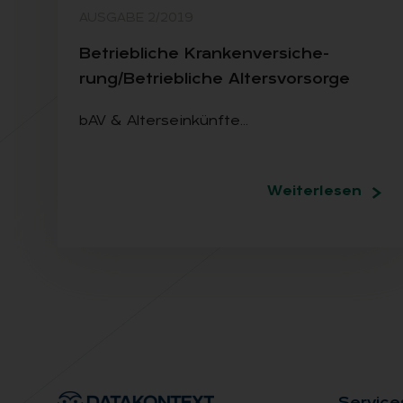
AUSGABE 2/2019
Be­trieb­li­che Kran­ken­ver­si­che­
rung/Be­trieb­li­che Al­ters­vor­sor­ge
bAV & Alterseinkünfte…
Weiterlesen