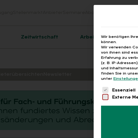
ugang
Stellenmarkt
Anbieter
Seminare
Abo
Webinare
Downloa
er
Zeitwirtschaft
Arbeitsrecht
Wir benötigen Ihr
können.
Wir verwenden Coo
von ihnen sind es
Erfahrung zu verb
(z. B. IP-Adressen
und Inhaltsmessun
finden Sie in uns
ieterübersichten
Newsletter
unter
Einstellung
Es folgt eine 
Essenziell
Externe M