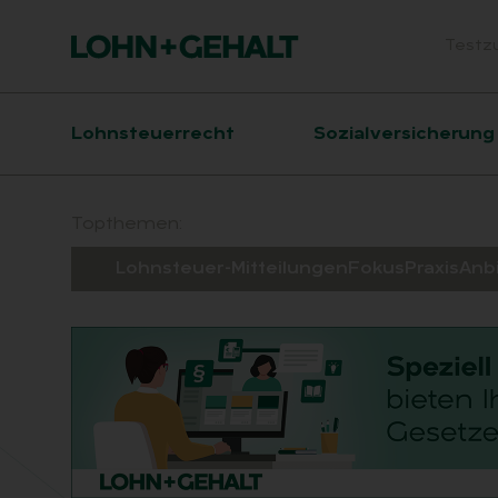
Testz
Head
Hauptnavigation
Lohnsteuerrecht
Sozialversicherung
Suchfeld
Topthemen:
Lohnsteuer-Mitteilungen
Fokus
Praxis
Anb