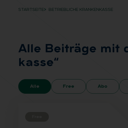
STARTSEITE
BETRIEBLICHE KRANKENKASSE
Breadcrumb-Navigation
Alle Bei­trä­ge mit
kas­se“
Alle
Free
Abo
Free