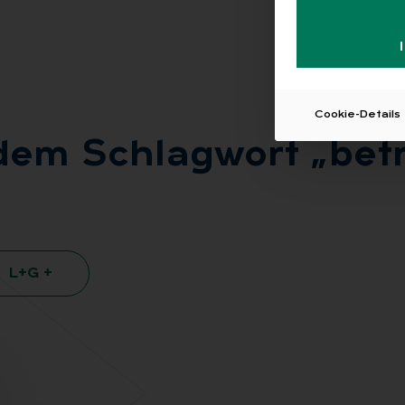
Cookie-Details
 dem Schlag­wort „be­tr
L+G +