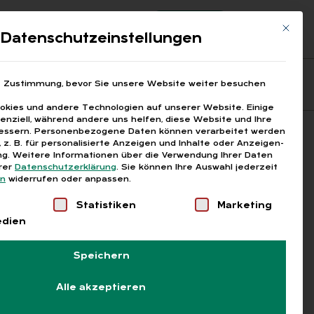
Registrierung
Login
Mit die
ds
Datenschutzeinstellungen
Fragen aus den ARGEn
Printausgaben
e Zustimmung, bevor Sie unsere Website weiter besuchen
kies und andere Technologien auf unserer Website. Einige
senziell, während andere uns helfen, diese Website und Ihre
essern.
Personenbezogene Daten können verarbeitet werden
Suchen
), z. B. für personalisierte Anzeigen und Inhalte oder Anzeigen-
g.
Weitere Informationen über die Verwendung Ihrer Daten
erer
Datenschutzerklärung
.
Sie können Ihre Auswahl jederzeit
en
widerrufen oder anpassen.
Liste der Service-Gruppen, für die eine Einwilligung
Statistiken
Marketing
edien
Speichern
Alle akzeptieren