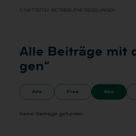
STARTSEITE
BETRIEBLICHE REGELUNGEN
Breadcrumb-Navigation
Alle Bei­trä­ge mit 
gen“
Alle
Free
Abo
Keine Beiträge gefunden