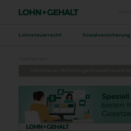
Testz
Head
Hauptnavigation
Lohnsteuerrecht
Sozialversicherung
Suchfeld
Topthemen:
Lohnsteuer-Mitteilungen
Fokus
Praxis
Anb