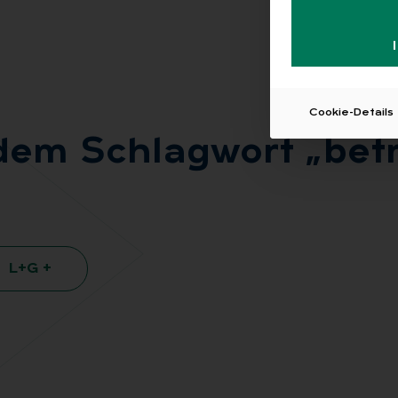
Cookie-Details
dem Schlag­wort „be­tri
L+G +