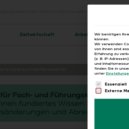
ugang
Stellenmarkt
Anbieter
Seminare
Abo
Webinare
Downloa
er
Zeitwirtschaft
Arbeitsrecht
Wir benötigen Ihr
können.
Wir verwenden Coo
von ihnen sind es
Erfahrung zu verb
(z. B. IP-Adressen
und Inhaltsmessun
finden Sie in uns
ieterübersichten
Newsletter
unter
Einstellung
Es folgt eine 
Essenziell
Externe M