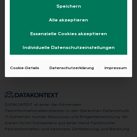
Speichern
Alle
Free
Abo
L+G +
Alle akzeptieren
Keine Beiträge gefunden
Essenzielle Cookies akzeptieren
Individuelle Datenschutzeinstellungen
Cookie-Details
Datenschutzerklärung
Impressum
DATAKONTEXT ist einer der führenden
Fachinformationsdienstleister in den Bereichen Datenschutz,
IT-Sicherheit, Human Resources und Entgeltabrechnung. Wir
bieten Ihnen Kompetenz aus einer Hand: Fachbücher,
Fachzeitschriften und Seminare, Zertifizierung und Beratung.