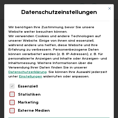
Mit di
Datenschutzeinstellungen
Suchfeld
Wir benötigen Ihre Zustimmung, bevor Sie unsere
Website weiter besuchen können.
Wir verwenden Cookies und andere Technologien auf
unserer Website. Einige von ihnen sind essenziell,
Suchen
während andere uns helfen, diese Website und Ihre
Erfahrung zu verbessern.
Personenbezogene Daten
STARTSEITE
BETRIEBLICHES GESUNDHEITSWESEN
Breadcrumb-Navigation
können verarbeitet werden (z. B. IP-Adressen), z. B. für
personalisierte Anzeigen und Inhalte oder Anzeigen- und
Inhaltsmessung.
Weitere Informationen über die
Verwendung Ihrer Daten finden Sie in unserer
Datenschutzerklärung
.
Sie können Ihre Auswahl jederzeit
unter
Einstellungen
widerrufen oder anpassen.
Alle Bei­trä­ge mit dem
Es folgt eine Liste der Service-Gruppen, für die
Essenziell
Schlag­wort „Be­trieb­li­
Statistiken
ches Ge­sund­heits­we­
Marketing
sen“
Externe Medien