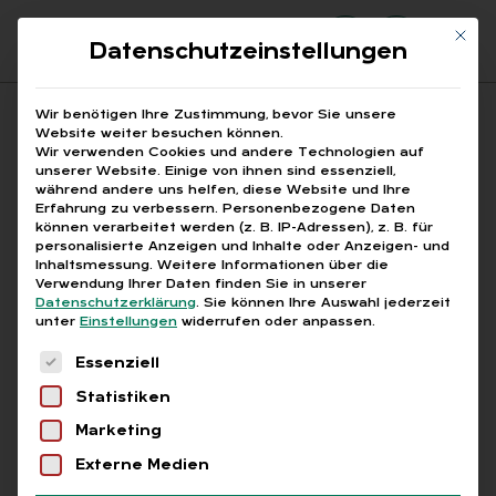
Mit di
Datenschutzeinstellungen
Suchfeld
Wir benötigen Ihre Zustimmung, bevor Sie unsere
Website weiter besuchen können.
Wir verwenden Cookies und andere Technologien auf
unserer Website. Einige von ihnen sind essenziell,
Suchen
während andere uns helfen, diese Website und Ihre
Erfahrung zu verbessern.
Personenbezogene Daten
STARTSEITE
Breadcrumb-Navigation
können verarbeitet werden (z. B. IP-Adressen), z. B. für
BETRIEBLICHES INTERESSE WEITERBILDUNG
personalisierte Anzeigen und Inhalte oder Anzeigen- und
Inhaltsmessung.
Weitere Informationen über die
Verwendung Ihrer Daten finden Sie in unserer
Datenschutzerklärung
.
Sie können Ihre Auswahl jederzeit
unter
Einstellungen
widerrufen oder anpassen.
Es folgt eine Liste der Service-Gruppen, für die
Alle Bei­trä­ge mit dem
Essenziell
Statistiken
Schlag­wort „be­trieb­li­
Marketing
ches In­ter­es­se Wei­ter­
Externe Medien
bil­dung“