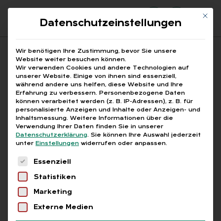
Mit di
Datenschutzeinstellungen
Suchfeld
Wir benötigen Ihre Zustimmung, bevor Sie unsere
Website weiter besuchen können.
Wir verwenden Cookies und andere Technologien auf
unserer Website. Einige von ihnen sind essenziell,
Suchen
während andere uns helfen, diese Website und Ihre
Erfahrung zu verbessern.
Personenbezogene Daten
STARTSEITE
Breadcrumb-Navigation
können verarbeitet werden (z. B. IP-Adressen), z. B. für
BETRIEBSPRÜFUNG SOZIALVERSICHERUNG
personalisierte Anzeigen und Inhalte oder Anzeigen- und
Inhaltsmessung.
Weitere Informationen über die
Verwendung Ihrer Daten finden Sie in unserer
Datenschutzerklärung
.
Sie können Ihre Auswahl jederzeit
unter
Einstellungen
widerrufen oder anpassen.
Es folgt eine Liste der Service-Gruppen, für die
Alle Bei­trä­ge mit dem
Essenziell
Statistiken
Schlag­wort „Be­triebs­
Marketing
prü­fung So­zi­al­ver­si­che­
Externe Medien
rung“