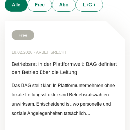
Alle
Free
Abo
L+G +
Free
18.02.2026
·
ARBEITSRECHT
Be­triebs­rat in der Platt­form­welt: BAG de­fi­niert
den Be­trieb über die Lei­tung
Das BAG stellt klar: In Plattformunternehmen ohne
lokale Leitungsstruktur sind Betriebsratswahlen
unwirksam. Entscheidend ist, wo personelle und
soziale Angelegenheiten tatsächlich…