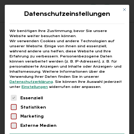
Mit di
Datenschutzeinstellungen
Suchfeld
Wir benötigen Ihre Zustimmung, bevor Sie unsere
Website weiter besuchen können.
Wir verwenden Cookies und andere Technologien auf
unserer Website. Einige von ihnen sind essenziell,
Suchen
während andere uns helfen, diese Website und Ihre
Erfahrung zu verbessern.
Personenbezogene Daten
STARTSEITE
BETRIEBSRAT SOZIALPLAN
Breadcrumb-Navigation
können verarbeitet werden (z. B. IP-Adressen), z. B. für
personalisierte Anzeigen und Inhalte oder Anzeigen- und
Inhaltsmessung.
Weitere Informationen über die
Verwendung Ihrer Daten finden Sie in unserer
Datenschutzerklärung
.
Sie können Ihre Auswahl jederzeit
unter
Einstellungen
widerrufen oder anpassen.
Alle Bei­trä­ge mit dem
Es folgt eine Liste der Service-Gruppen, für die
Essenziell
Schlag­wort „Be­triebs­rat
Statistiken
So­zi­al­plan“
Marketing
Externe Medien
Alle
Free
Abo
L+G +