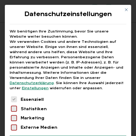
Mit di
Datenschutzeinstellungen
Suchfeld
Wir benötigen Ihre Zustimmung, bevor Sie unsere
Website weiter besuchen können.
Wir verwenden Cookies und andere Technologien auf
unserer Website. Einige von ihnen sind essenziell,
Suchen
während andere uns helfen, diese Website und Ihre
Erfahrung zu verbessern.
Personenbezogene Daten
STARTSEITE
BEWEISLAST ÜBERSTUNDEN
Breadcrumb-Navigation
können verarbeitet werden (z. B. IP-Adressen), z. B. für
personalisierte Anzeigen und Inhalte oder Anzeigen- und
Inhaltsmessung.
Weitere Informationen über die
Verwendung Ihrer Daten finden Sie in unserer
Datenschutzerklärung
.
Sie können Ihre Auswahl jederzeit
unter
Einstellungen
widerrufen oder anpassen.
Alle Bei­trä­ge mit dem
Es folgt eine Liste der Service-Gruppen, für die
Essenziell
Schlag­wort „Be­weis­last
Statistiken
Über­stun­den“
Marketing
Externe Medien
Alle
Free
Abo
L+G +