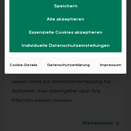
Speichern
Alle akzeptieren
Abo
Essenzielle Cookies akzeptieren
Individuelle Datenschutzeinstellungen
AUSGABE 2/2025
Im Blick: Ar­beits­recht
Cookie-Details
Datenschutzerklärung
Impressum
Das LAG Niedersachsen sorgt mit einem
neuen Urteil zur Arbeitszeiterfassung für
Aufsehen: Was Arbeitgeber über ihre
Pflichten wissen müssen.
Weiterlesen