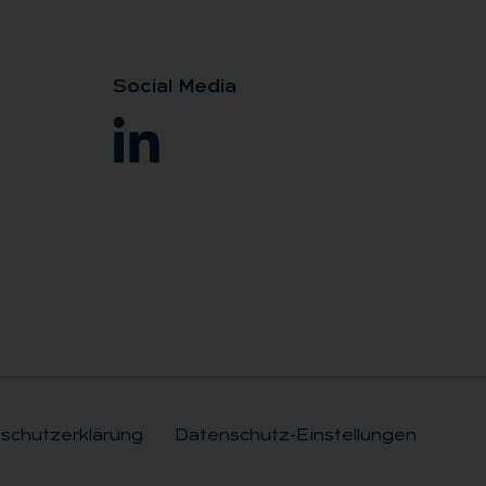
So­ci­al Me­dia
schutzerklärung
Datenschutz-Einstellungen
Rechtli