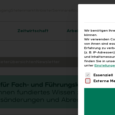
ugang
Stellenmarkt
Anbieter
Seminare
Abo
Webinare
Downloa
er
Zeitwirtschaft
Arbeitsrecht
Wir benötigen Ihr
können.
Wir verwenden Coo
von ihnen sind es
Erfahrung zu verb
(z. B. IP-Adressen
und Inhaltsmessun
finden Sie in uns
ieterübersichten
Newsletter
unter
Einstellung
Es folgt eine 
Essenziell
Externe M