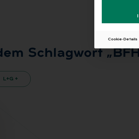
Cookie-Details
 dem Schlag­wort „BFH 
L+G +