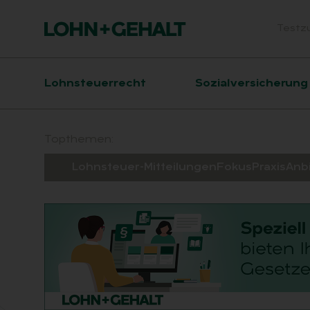
Testz
Head
Hauptnavigation
Lohnsteuerrecht
Sozialversicherung
Suchfeld
Topthemen:
Lohnsteuer-Mitteilungen
Fokus
Praxis
Anb