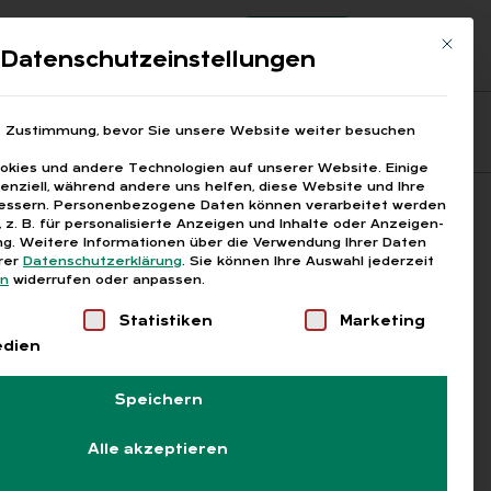
Registrierung
Login
Mit die
ds
Datenschutzeinstellungen
Fragen aus den ARGEn
Printausgaben
e Zustimmung, bevor Sie unsere Website weiter besuchen
kies und andere Technologien auf unserer Website. Einige
senziell, während andere uns helfen, diese Website und Ihre
essern.
Personenbezogene Daten können verarbeitet werden
Suchen
), z. B. für personalisierte Anzeigen und Inhalte oder Anzeigen-
g.
Weitere Informationen über die Verwendung Ihrer Daten
erer
Datenschutzerklärung
.
Sie können Ihre Auswahl jederzeit
en
widerrufen oder anpassen.
Liste der Service-Gruppen, für die eine Einwilligung
Statistiken
Marketing
edien
Speichern
Alle akzeptieren