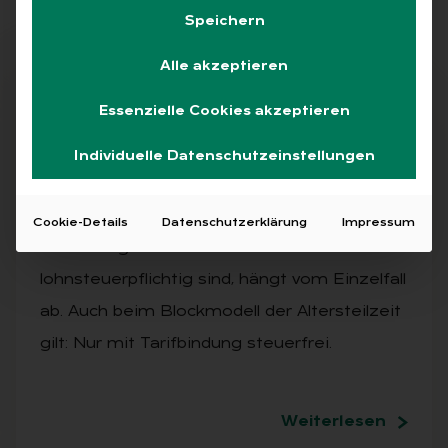
Speichern
Alle akzeptieren
Abo
Essenzielle Cookies akzeptieren
Individuelle Datenschutzeinstellungen
AUSGABE 4/2025
Ex­per­ten ant­wor­ten
Cookie-Details
Datenschutzerklärung
Impressum
Ob Arbeitgeberdarlehen für ein Studium
lohnsteuerpflichtig sind, hängt vom Einzelfall
ab. Auch beim Blockmodell der Altersteilzeit
gilt: Nur mit Tarifbindung steuerfrei.
Weiterlesen