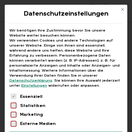
Mit di
Datenschutzeinstellungen
Suchfeld
Wir benötigen Ihre Zustimmung, bevor Sie unsere
Website weiter besuchen können.
Wir verwenden Cookies und andere Technologien auf
unserer Website. Einige von ihnen sind essenziell,
Suchen
während andere uns helfen, diese Website und Ihre
Erfahrung zu verbessern.
Personenbezogene Daten
STARTSEITE
BLOCKMODELL ALTERSTEILZEIT
Breadcrumb-Navigation
können verarbeitet werden (z. B. IP-Adressen), z. B. für
personalisierte Anzeigen und Inhalte oder Anzeigen- und
Inhaltsmessung.
Weitere Informationen über die
Verwendung Ihrer Daten finden Sie in unserer
Datenschutzerklärung
.
Sie können Ihre Auswahl jederzeit
unter
Einstellungen
widerrufen oder anpassen.
Alle Bei­trä­ge mit dem
Es folgt eine Liste der Service-Gruppen, für die
Essenziell
Schlag­wort „Block­mo­
Statistiken
dell Al­ters­teil­zeit“
Marketing
Externe Medien
Alle
Free
Abo
L+G +