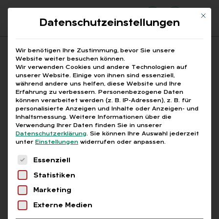
Mit di
Datenschutzeinstellungen
Suchfeld
Wir benötigen Ihre Zustimmung, bevor Sie unsere
Website weiter besuchen können.
Wir verwenden Cookies und andere Technologien auf
unserer Website. Einige von ihnen sind essenziell,
Suchen
während andere uns helfen, diese Website und Ihre
Erfahrung zu verbessern.
Personenbezogene Daten
STARTSEITE
BLOCKMODELL
Breadcrumb-Navigation
können verarbeitet werden (z. B. IP-Adressen), z. B. für
personalisierte Anzeigen und Inhalte oder Anzeigen- und
Inhaltsmessung.
Weitere Informationen über die
Verwendung Ihrer Daten finden Sie in unserer
Datenschutzerklärung
.
Sie können Ihre Auswahl jederzeit
unter
Einstellungen
widerrufen oder anpassen.
Alle Bei­trä­ge mit dem
Es folgt eine Liste der Service-Gruppen, für die
Essenziell
Schlag­wort „Block­mo­
Statistiken
dell“
Marketing
Externe Medien
Alle
Free
Abo
L+G +