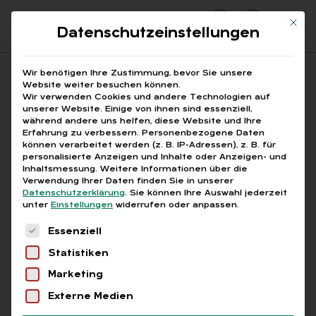
Mit di
Datenschutzeinstellungen
Suchfeld
Wir benötigen Ihre Zustimmung, bevor Sie unsere
Website weiter besuchen können.
Wir verwenden Cookies und andere Technologien auf
unserer Website. Einige von ihnen sind essenziell,
Suchen
während andere uns helfen, diese Website und Ihre
Erfahrung zu verbessern.
Personenbezogene Daten
STARTSEITE
BÜROAUSSTATTUNG
Breadcrumb-Navigation
können verarbeitet werden (z. B. IP-Adressen), z. B. für
personalisierte Anzeigen und Inhalte oder Anzeigen- und
Inhaltsmessung.
Weitere Informationen über die
Verwendung Ihrer Daten finden Sie in unserer
Datenschutzerklärung
.
Sie können Ihre Auswahl jederzeit
unter
Einstellungen
widerrufen oder anpassen.
Alle Bei­trä­ge mit dem
Es folgt eine Liste der Service-Gruppen, für die
Essenziell
Schlag­wort „Bü­ro­aus­
Statistiken
stat­tung“
Marketing
Externe Medien
Alle
Free
Abo
L+G +