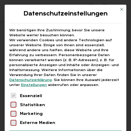
Mit di
Datenschutzeinstellungen
Suchfeld
Wir benötigen Ihre Zustimmung, bevor Sie unsere
Website weiter besuchen können.
Wir verwenden Cookies und andere Technologien auf
unserer Website. Einige von ihnen sind essenziell,
Suchen
während andere uns helfen, diese Website und Ihre
Erfahrung zu verbessern.
Personenbezogene Daten
STARTSEITE
BUNDESGESUNDHEITSMINISTERIUM
Breadcrumb-Navigation
können verarbeitet werden (z. B. IP-Adressen), z. B. für
personalisierte Anzeigen und Inhalte oder Anzeigen- und
Inhaltsmessung.
Weitere Informationen über die
Verwendung Ihrer Daten finden Sie in unserer
Datenschutzerklärung
.
Sie können Ihre Auswahl jederzeit
unter
Einstellungen
widerrufen oder anpassen.
Alle Bei­trä­ge mit dem
Es folgt eine Liste der Service-Gruppen, für die
Essenziell
Schlag­wort „Bun­des­ge­
Statistiken
sund­heits­mi­nis­te­ri­um“
Marketing
Externe Medien
Alle
Free
Abo
L+G +