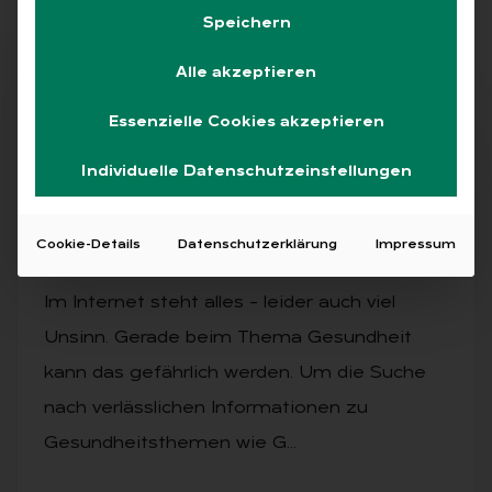
Speichern
Alle akzeptieren
Free
Essenzielle Cookies akzeptieren
Individuelle Datenschutzeinstellungen
AUSGABE 1/2021
Ver­läss­li­che In­for­ma­tio­nen leich­ter fin­
Cookie-Details
Datenschutzerklärung
Impressum
den
Im Internet steht alles – leider auch viel
Unsinn. Gerade beim Thema Gesundheit
kann das gefährlich werden. Um die Suche
nach verlässlichen Informationen zu
Gesundheitsthemen wie G…