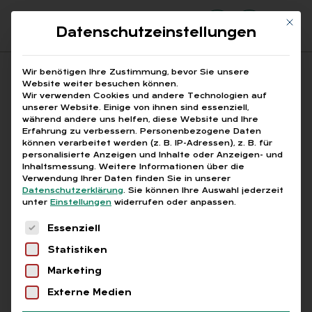
Mit di
Datenschutzeinstellungen
Suchfeld
Wir benötigen Ihre Zustimmung, bevor Sie unsere
Website weiter besuchen können.
Wir verwenden Cookies und andere Technologien auf
unserer Website. Einige von ihnen sind essenziell,
Suchen
während andere uns helfen, diese Website und Ihre
Erfahrung zu verbessern.
Personenbezogene Daten
STARTSEITE
BUNDESWETTBEWERB MINT
Breadcrumb-Navigation
können verarbeitet werden (z. B. IP-Adressen), z. B. für
personalisierte Anzeigen und Inhalte oder Anzeigen- und
Inhaltsmessung.
Weitere Informationen über die
Verwendung Ihrer Daten finden Sie in unserer
Datenschutzerklärung
.
Sie können Ihre Auswahl jederzeit
unter
Einstellungen
widerrufen oder anpassen.
Alle Bei­trä­ge mit dem
Es folgt eine Liste der Service-Gruppen, für die
Essenziell
Schlag­wort „Bun­des­
Statistiken
wett­be­werb MINT“
Marketing
Externe Medien
Alle
Free
Abo
L+G +