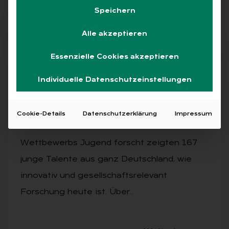
Speichern
Alle akzeptieren
Abo
Essenzielle Cookies akzeptieren
Individuelle Datenschutzeinstellungen
AUSGABE 4/2025
60. Bun­des­wett­be­werb Ju­gend forscht
Cookie-Details
Datenschutzerklärung
Impressum
Beim Bundesfinale des traditionsreichen
Wettbewerbs Jugend forscht zeigten 167
junge Talente aus ganz Deutschland, wie
innovativ und gesellschaftsrelevant
Forschung heute ist. Über…