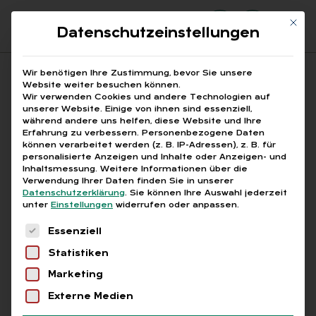
Mit di
Datenschutzeinstellungen
Suchfeld
Wir benötigen Ihre Zustimmung, bevor Sie unsere
Website weiter besuchen können.
Wir verwenden Cookies und andere Technologien auf
unserer Website. Einige von ihnen sind essenziell,
Suchen
während andere uns helfen, diese Website und Ihre
Erfahrung zu verbessern.
Personenbezogene Daten
STARTSEITE
CHANCENGERECHTIGKEIT
Breadcrumb-Navigation
können verarbeitet werden (z. B. IP-Adressen), z. B. für
personalisierte Anzeigen und Inhalte oder Anzeigen- und
Inhaltsmessung.
Weitere Informationen über die
Verwendung Ihrer Daten finden Sie in unserer
Datenschutzerklärung
.
Sie können Ihre Auswahl jederzeit
unter
Einstellungen
widerrufen oder anpassen.
Alle Bei­trä­ge mit dem
Es folgt eine Liste der Service-Gruppen, für die
Essenziell
Schlag­wort „Chan­cen­
Statistiken
ge­rech­tig­keit“
Marketing
Externe Medien
Alle
Free
Abo
L+G +