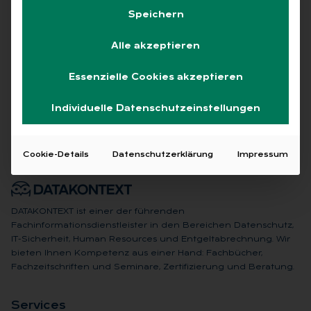
Speichern
Alle akzeptieren
Keine Beiträge gefunden
Essenzielle Cookies akzeptieren
Individuelle Datenschutzeinstellungen
Cookie-Details
Datenschutzerklärung
Impressum
DATAKONTEXT ist einer der führenden
Fachinformationsdienstleister in den Bereichen Datenschutz,
IT-Sicherheit, Human Resources und Entgeltabrechnung. Wir
bieten Ihnen Kompetenz aus einer Hand: Fachbücher,
Fachzeitschriften und Seminare, Zertifizierung und Beratung.
Ser­vices