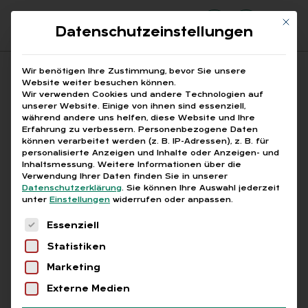
Mit di
Datenschutzeinstellungen
Suchfeld
Wir benötigen Ihre Zustimmung, bevor Sie unsere
Website weiter besuchen können.
Wir verwenden Cookies und andere Technologien auf
unserer Website. Einige von ihnen sind essenziell,
Suchen
während andere uns helfen, diese Website und Ihre
Erfahrung zu verbessern.
Personenbezogene Daten
STARTSEITE
CLOUD DOKUMENTENGENERIERUNG
Breadcrumb-Navigation
können verarbeitet werden (z. B. IP-Adressen), z. B. für
personalisierte Anzeigen und Inhalte oder Anzeigen- und
Inhaltsmessung.
Weitere Informationen über die
Verwendung Ihrer Daten finden Sie in unserer
Datenschutzerklärung
.
Sie können Ihre Auswahl jederzeit
unter
Einstellungen
widerrufen oder anpassen.
Alle Bei­trä­ge mit dem
Es folgt eine Liste der Service-Gruppen, für die
Essenziell
Schlag­wort „Cloud Do­
Statistiken
ku­men­ten­ge­ne­rie­rung“
Marketing
Externe Medien
Alle
Free
Abo
L+G +