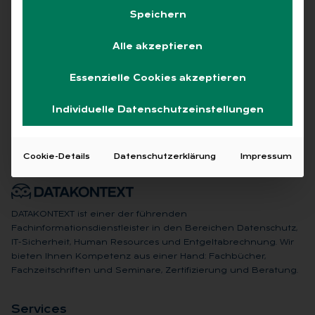
Speichern
Alle akzeptieren
Keine Beiträge gefunden
Essenzielle Cookies akzeptieren
Individuelle Datenschutzeinstellungen
Cookie-Details
Datenschutzerklärung
Impressum
DATAKONTEXT ist einer der führenden
Fachinformationsdienstleister in den Bereichen Datenschutz,
IT-Sicherheit, Human Resources und Entgeltabrechnung. Wir
bieten Ihnen Kompetenz aus einer Hand: Fachbücher,
Fachzeitschriften und Seminare, Zertifizierung und Beratung.
Ser­vices