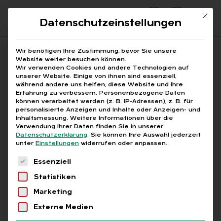
Mit di
Datenschutzeinstellungen
Suchfeld
Wir benötigen Ihre Zustimmung, bevor Sie unsere
Website weiter besuchen können.
Wir verwenden Cookies und andere Technologien auf
unserer Website. Einige von ihnen sind essenziell,
Suchen
während andere uns helfen, diese Website und Ihre
Erfahrung zu verbessern.
Personenbezogene Daten
STARTSEITE
CLOUD-TRANSFORMATION
Breadcrumb-Navigation
können verarbeitet werden (z. B. IP-Adressen), z. B. für
personalisierte Anzeigen und Inhalte oder Anzeigen- und
Inhaltsmessung.
Weitere Informationen über die
Verwendung Ihrer Daten finden Sie in unserer
Datenschutzerklärung
.
Sie können Ihre Auswahl jederzeit
unter
Einstellungen
widerrufen oder anpassen.
Alle Bei­trä­ge mit dem
Es folgt eine Liste der Service-Gruppen, für die
Essenziell
Schlag­wort „Cloud-
Statistiken
Trans­for­ma­ti­on“
Marketing
Externe Medien
Alle
Free
Abo
L+G +