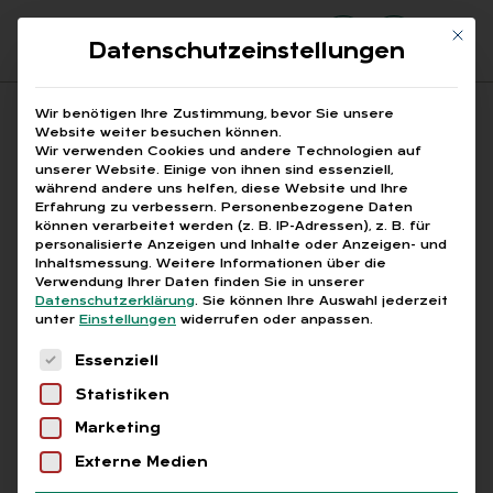
Mit di
Datenschutzeinstellungen
Suchfeld
Wir benötigen Ihre Zustimmung, bevor Sie unsere
Website weiter besuchen können.
Wir verwenden Cookies und andere Technologien auf
unserer Website. Einige von ihnen sind essenziell,
Suchen
während andere uns helfen, diese Website und Ihre
Erfahrung zu verbessern.
Personenbezogene Daten
STARTSEITE
Breadcrumb-Navigation
können verarbeitet werden (z. B. IP-Adressen), z. B. für
CO2-REDUKTION DURCH FAHRRADLEASING
personalisierte Anzeigen und Inhalte oder Anzeigen- und
Inhaltsmessung.
Weitere Informationen über die
Verwendung Ihrer Daten finden Sie in unserer
Datenschutzerklärung
.
Sie können Ihre Auswahl jederzeit
unter
Einstellungen
widerrufen oder anpassen.
Es folgt eine Liste der Service-Gruppen, für die
Alle Bei­trä­ge mit dem
Essenziell
Statistiken
Schlag­wort „CO2-Re­
Marketing
duk­ti­on durch Fahr­rad­
Externe Medien
lea­sing“