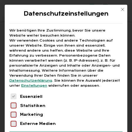
Mit di
Datenschutzeinstellungen
Suchfeld
Wir benötigen Ihre Zustimmung, bevor Sie unsere
Website weiter besuchen können.
Wir verwenden Cookies und andere Technologien auf
unserer Website. Einige von ihnen sind essenziell,
Suchen
während andere uns helfen, diese Website und Ihre
Erfahrung zu verbessern.
Personenbezogene Daten
STARTSEITE
CORONA-PANDEMIE
Breadcrumb-Navigation
können verarbeitet werden (z. B. IP-Adressen), z. B. für
personalisierte Anzeigen und Inhalte oder Anzeigen- und
Inhaltsmessung.
Weitere Informationen über die
Verwendung Ihrer Daten finden Sie in unserer
Datenschutzerklärung
.
Sie können Ihre Auswahl jederzeit
unter
Einstellungen
widerrufen oder anpassen.
Alle Bei­trä­ge mit dem
Es folgt eine Liste der Service-Gruppen, für die
Essenziell
Schlag­wort „Co­ro­na-
Statistiken
Pan­de­mie“
Marketing
Externe Medien
Alle
Free
Abo
L+G +