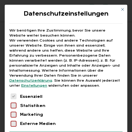
Mit di
Datenschutzeinstellungen
Suchfeld
Wir benötigen Ihre Zustimmung, bevor Sie unsere
Website weiter besuchen können.
Wir verwenden Cookies und andere Technologien auf
unserer Website. Einige von ihnen sind essenziell,
Suchen
während andere uns helfen, diese Website und Ihre
Erfahrung zu verbessern.
Personenbezogene Daten
STARTSEITE
DATENSCHUTZ KI
Breadcrumb-Navigation
können verarbeitet werden (z. B. IP-Adressen), z. B. für
personalisierte Anzeigen und Inhalte oder Anzeigen- und
Inhaltsmessung.
Weitere Informationen über die
Verwendung Ihrer Daten finden Sie in unserer
Datenschutzerklärung
.
Sie können Ihre Auswahl jederzeit
unter
Einstellungen
widerrufen oder anpassen.
Alle Bei­trä­ge mit dem
Es folgt eine Liste der Service-Gruppen, für die
Essenziell
Schlag­wort „Da­ten­
Statistiken
schutz KI“
Marketing
Externe Medien
Alle
Free
Abo
L+G +