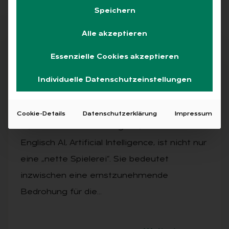
Speichern
Alle akzeptieren
Abo
Essenzielle Cookies akzeptieren
Individuelle Datenschutzeinstellungen
AUSGABE 5/2025
Vom „Spiel­zeug“ zur Waf­fe?
Cookie-Details
Datenschutzerklärung
Impressum
KI, also künstliche Intelligenz, bzw. auf
Englisch AI, Artificial Intelligence, ist nicht nur
eine „nette Spielerei“. Sie bedeutet
inzwischen eine ernstzunehmende
Bedrohung für die…