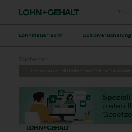
Testz
Head
Hauptnavigation
Lohnsteuerrecht
Sozialversicherung
Suchfeld
Topthemen:
Lohnsteuer-Mitteilungen
Fokus
Praxis
Anb