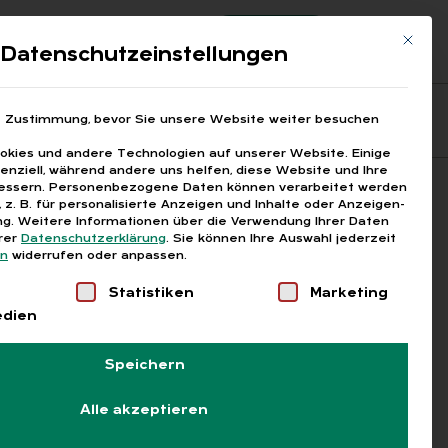
Registrierung
Login
Mit die
ds
Datenschutzeinstellungen
Fragen aus den ARGEn
Printausgaben
e Zustimmung, bevor Sie unsere Website weiter besuchen
kies und andere Technologien auf unserer Website. Einige
senziell, während andere uns helfen, diese Website und Ihre
essern.
Personenbezogene Daten können verarbeitet werden
Suchen
), z. B. für personalisierte Anzeigen und Inhalte oder Anzeigen-
g.
Weitere Informationen über die Verwendung Ihrer Daten
erer
Datenschutzerklärung
.
Sie können Ihre Auswahl jederzeit
en
widerrufen oder anpassen.
Liste der Service-Gruppen, für die eine Einwilligung
Statistiken
Marketing
edien
Speichern
Alle akzeptieren