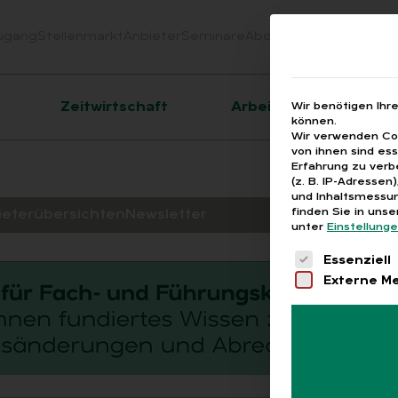
ugang
Stellenmarkt
Anbieter
Seminare
Abo
Webinare
Downloa
er
Zeitwirtschaft
Arbeitsrecht
Wir benötigen Ihr
können.
Wir verwenden Coo
von ihnen sind es
Erfahrung zu verb
(z. B. IP-Adressen
und Inhaltsmessun
finden Sie in uns
ieterübersichten
Newsletter
unter
Einstellung
Es folgt eine 
Essenziell
Externe M