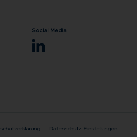
So­ci­al Me­dia
schutzerklärung
Datenschutz-Einstellungen
Rechtli