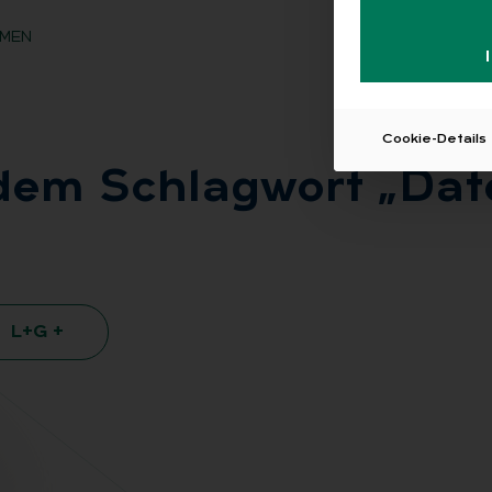
MEN
Cookie-Details
t dem Schlag­wort „Da­t
L+G +