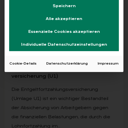
Speichern
Alle
Free
Abo
L+G +
Alle akzeptieren
Essenzielle Cookies akzeptieren
Free
Individuelle Datenschutzeinstellungen
07.01.2025
·
ALLGEMEIN, SOZIALVERSICHERUNG
Cookie-Details
Datenschutzerklärung
Impressum
Wahl­recht bei der Ent­gelt­fort­zah­lungs­
ver­si­che­rung (U1)
Die Entgeltfortzahlungsversicherung
(Umlage U1) ist ein wichtiger Bestandteil
der Absicherung von Arbeitgebern gegen
die finanziellen Belastungen, die durch die
Lohnfortzahlung im…