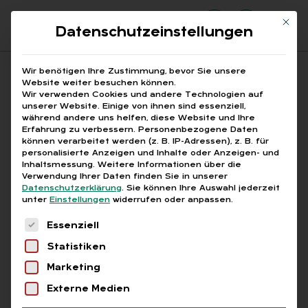
Mit di
Datenschutzeinstellungen
Suchfeld
Wir benötigen Ihre Zustimmung, bevor Sie unsere
Website weiter besuchen können.
Wir verwenden Cookies und andere Technologien auf
unserer Website. Einige von ihnen sind essenziell,
Suchen
während andere uns helfen, diese Website und Ihre
Erfahrung zu verbessern.
Personenbezogene Daten
STARTSEITE
ERSTATTUNGSSATZ KRANKENKASSEN
Breadcrumb-Navigation
können verarbeitet werden (z. B. IP-Adressen), z. B. für
personalisierte Anzeigen und Inhalte oder Anzeigen- und
Inhaltsmessung.
Weitere Informationen über die
Verwendung Ihrer Daten finden Sie in unserer
Datenschutzerklärung
.
Sie können Ihre Auswahl jederzeit
unter
Einstellungen
widerrufen oder anpassen.
Alle Bei­trä­ge mit dem
Es folgt eine Liste der Service-Gruppen, für die
Essenziell
Schlag­wort „Er­stat­
Statistiken
tungs­satz Kran­ken­kas­
Marketing
sen“
Externe Medien