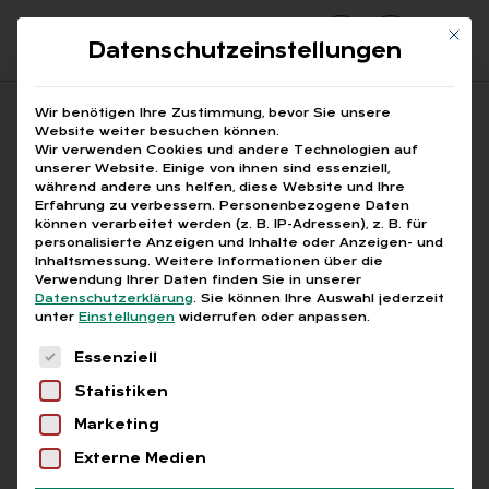
Mit di
Datenschutzeinstellungen
Suchfeld
Wir benötigen Ihre Zustimmung, bevor Sie unsere
Website weiter besuchen können.
Wir verwenden Cookies und andere Technologien auf
unserer Website. Einige von ihnen sind essenziell,
Suchen
während andere uns helfen, diese Website und Ihre
Erfahrung zu verbessern.
Personenbezogene Daten
STARTSEITE
FACHKRÄFTEMANGEL DEUTSCHLAND
Breadcrumb-Navigation
können verarbeitet werden (z. B. IP-Adressen), z. B. für
personalisierte Anzeigen und Inhalte oder Anzeigen- und
Inhaltsmessung.
Weitere Informationen über die
Verwendung Ihrer Daten finden Sie in unserer
Datenschutzerklärung
.
Sie können Ihre Auswahl jederzeit
unter
Einstellungen
widerrufen oder anpassen.
Alle Bei­trä­ge mit dem
Es folgt eine Liste der Service-Gruppen, für die
Essenziell
Schlag­wort „Fach­kräf­te­
Statistiken
man­gel Deutsch­land“
Marketing
Externe Medien
Alle
Free
Abo
L+G +