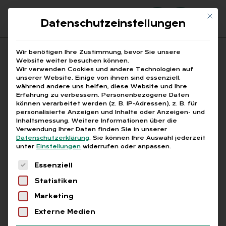
Mit di
Datenschutzeinstellungen
Suchfeld
Wir benötigen Ihre Zustimmung, bevor Sie unsere
Website weiter besuchen können.
Wir verwenden Cookies und andere Technologien auf
unserer Website. Einige von ihnen sind essenziell,
Suchen
während andere uns helfen, diese Website und Ihre
Erfahrung zu verbessern.
Personenbezogene Daten
STARTSEITE
FACHKRÄFTEMANGEL NACHWUCHS
Breadcrumb-Navigation
können verarbeitet werden (z. B. IP-Adressen), z. B. für
personalisierte Anzeigen und Inhalte oder Anzeigen- und
Inhaltsmessung.
Weitere Informationen über die
Verwendung Ihrer Daten finden Sie in unserer
Datenschutzerklärung
.
Sie können Ihre Auswahl jederzeit
unter
Einstellungen
widerrufen oder anpassen.
Alle Bei­trä­ge mit dem
Es folgt eine Liste der Service-Gruppen, für die
Essenziell
Schlag­wort „Fach­kräf­te­
Statistiken
man­gel Nach­wuchs“
Marketing
Externe Medien
Alle
Free
Abo
L+G +