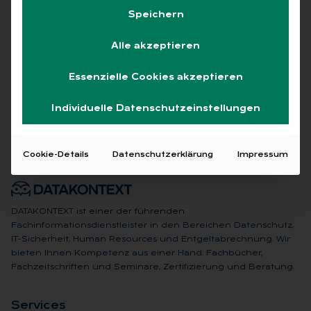
Speichern
Alle akzeptieren
Keine Beiträge gefunden
Essenzielle Cookies akzeptieren
Individuelle Datenschutzeinstellungen
Cookie-Details
Datenschutzerklärung
Impressum
DATAKONTEXT ist einer der führenden
Fachinformationsdienstleister in den Bereichen Datenschutz,
IT-Sicherheit, Human Resources und Entgeltabrechnung. Wir
bieten Ihnen Kompetenz aus einer Hand: Fachbücher,
Fachzeitschriften und Seminare, Zertifizierung und Beratung.
Ser­vices