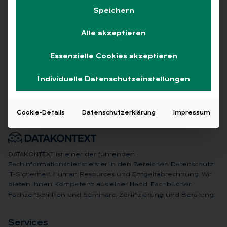
Speichern
Alle akzeptieren
Keine Beiträge gefunden
Essenzielle Cookies akzeptieren
Individuelle Datenschutzeinstellungen
Cookie-Details
Datenschutzerklärung
Impressum
DATAKONTEXT ist einer der führenden
Fachinformationsdienstleister in den Bereichen Datenschutz,
IT-Sicherheit, Human Resources und Entgeltabrechnung. Wir
bieten Ihnen Kompetenz aus einer Hand: Fachbücher,
Fachzeitschriften und Seminare, Zertifizierung und Beratung.
Ser­vices