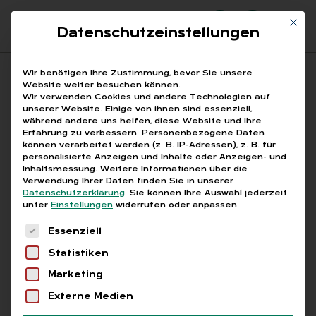
Mit di
Datenschutzeinstellungen
Suchfeld
Wir benötigen Ihre Zustimmung, bevor Sie unsere
Website weiter besuchen können.
Wir verwenden Cookies und andere Technologien auf
unserer Website. Einige von ihnen sind essenziell,
Suchen
während andere uns helfen, diese Website und Ihre
Erfahrung zu verbessern.
Personenbezogene Daten
STARTSEITE
FORMNICHTIGKEIT
Breadcrumb-Navigation
können verarbeitet werden (z. B. IP-Adressen), z. B. für
personalisierte Anzeigen und Inhalte oder Anzeigen- und
Inhaltsmessung.
Weitere Informationen über die
Verwendung Ihrer Daten finden Sie in unserer
Datenschutzerklärung
.
Sie können Ihre Auswahl jederzeit
unter
Einstellungen
widerrufen oder anpassen.
Alle Bei­trä­ge mit dem
Es folgt eine Liste der Service-Gruppen, für die
Essenziell
Schlag­wort „Form­nich­
Statistiken
tig­keit“
Marketing
Externe Medien
Alle
Free
Abo
L+G +