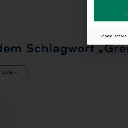
Cookie-Details
 dem Schlag­wort „Grenz
L+G +