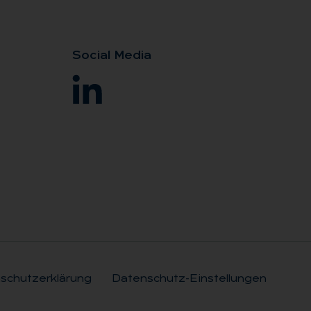
So­ci­al Me­dia
schutzerklärung
Datenschutz-Einstellungen
Rechtli