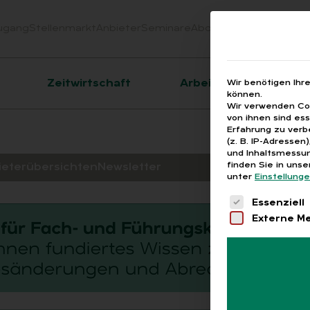
ugang
Stellenmarkt
Anbieter
Seminare
Abo
Webinare
Downloa
er
Zeitwirtschaft
Arbeitsrecht
Wir benötigen Ihr
können.
Wir verwenden Coo
von ihnen sind es
Erfahrung zu verb
(z. B. IP-Adressen
und Inhaltsmessun
finden Sie in uns
ieterübersichten
Newsletter
unter
Einstellung
Es folgt eine 
Essenziell
Externe M