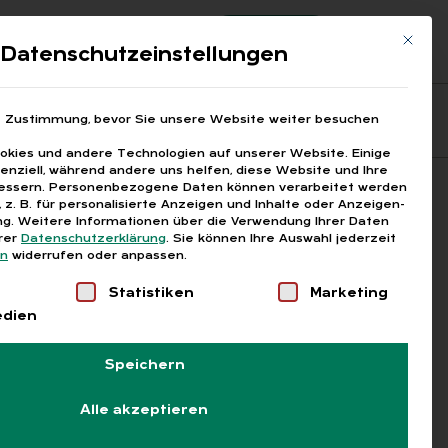
Registrierung
Login
Mit die
ds
Datenschutzeinstellungen
Fragen aus den ARGEn
Printausgaben
e Zustimmung, bevor Sie unsere Website weiter besuchen
kies und andere Technologien auf unserer Website. Einige
senziell, während andere uns helfen, diese Website und Ihre
essern.
Personenbezogene Daten können verarbeitet werden
Suchen
), z. B. für personalisierte Anzeigen und Inhalte oder Anzeigen-
g.
Weitere Informationen über die Verwendung Ihrer Daten
erer
Datenschutzerklärung
.
Sie können Ihre Auswahl jederzeit
en
widerrufen oder anpassen.
Liste der Service-Gruppen, für die eine Einwilligung
Statistiken
Marketing
edien
Speichern
Alle akzeptieren