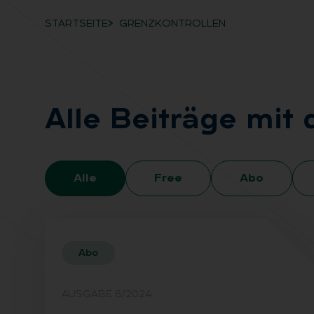
STARTSEITE
GRENZKONTROLLEN
Breadcrumb-Navigation
Alle Bei­trä­ge mit
Alle
Free
Abo
Abo
AUSGABE 8/2024