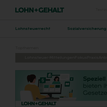
Testz
Head
Hauptnavigation
Lohnsteuerrecht
Sozialversicherung
Suchfeld
Topthemen:
Lohnsteuer-Mitteilungen
Fokus
Praxis
Anb