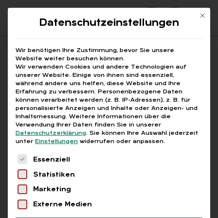
Mit di
Datenschutzeinstellungen
Suchfeld
Wir benötigen Ihre Zustimmung, bevor Sie unsere
Website weiter besuchen können.
Wir verwenden Cookies und andere Technologien auf
unserer Website. Einige von ihnen sind essenziell,
Suchen
während andere uns helfen, diese Website und Ihre
Erfahrung zu verbessern.
Personenbezogene Daten
STARTSEITE
HOCHSCHULABSOLVENTEN
Breadcrumb-Navigation
können verarbeitet werden (z. B. IP-Adressen), z. B. für
personalisierte Anzeigen und Inhalte oder Anzeigen- und
Inhaltsmessung.
Weitere Informationen über die
Verwendung Ihrer Daten finden Sie in unserer
Datenschutzerklärung
.
Sie können Ihre Auswahl jederzeit
unter
Einstellungen
widerrufen oder anpassen.
Alle Bei­trä­ge mit dem
Es folgt eine Liste der Service-Gruppen, für die
Essenziell
Schlag­wort „Hoch­schul­
Statistiken
ab­sol­ven­ten“
Marketing
Externe Medien
Alle
Free
Abo
L+G +