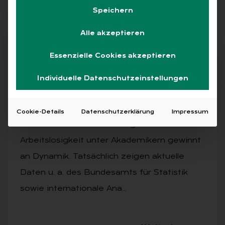
Speichern
Alle akzeptieren
Abo
Essenzielle Cookies akzeptieren
Individuelle Datenschutzeinstellungen
AUSGABE 3/2026
Ar­beits­markt wird an­spruchs­vol­ler
Cookie-Details
Datenschutzerklärung
Impressum
Die Diskussion um die steigende
Arbeitslosigkeit unter Akademikern gewinnt
an Dynamik. Tatsächlich zeigen aktuelle
Daten u. a. des Bundesamts für Statistik
sowie internationale Ana…