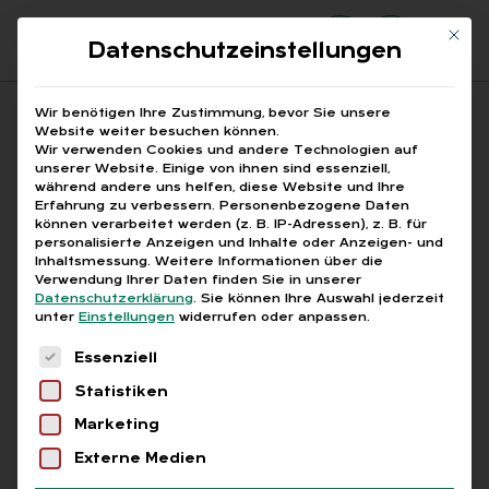
Mit di
Datenschutzeinstellungen
Suchfeld
Wir benötigen Ihre Zustimmung, bevor Sie unsere
Website weiter besuchen können.
Wir verwenden Cookies und andere Technologien auf
unserer Website. Einige von ihnen sind essenziell,
Suchen
während andere uns helfen, diese Website und Ihre
Erfahrung zu verbessern.
Personenbezogene Daten
STARTSEITE
HR-COMMUNITY
Breadcrumb-Navigation
können verarbeitet werden (z. B. IP-Adressen), z. B. für
personalisierte Anzeigen und Inhalte oder Anzeigen- und
Inhaltsmessung.
Weitere Informationen über die
Verwendung Ihrer Daten finden Sie in unserer
Datenschutzerklärung
.
Sie können Ihre Auswahl jederzeit
unter
Einstellungen
widerrufen oder anpassen.
Alle Bei­trä­ge mit dem
Es folgt eine Liste der Service-Gruppen, für die
Essenziell
Schlag­wort „HR-Com­
Statistiken
mu­ni­ty“
Marketing
Externe Medien
Alle
Free
Abo
L+G +