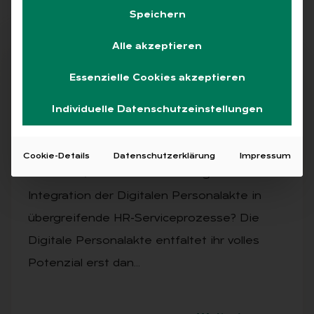
Speichern
Alle akzeptieren
Abo
Essenzielle Cookies akzeptieren
Individuelle Datenschutzeinstellungen
AUSGABE 7/2025
Drei Fra­gen an …
Cookie-Details
Datenschutzerklärung
Impressum
Herr Hess, welche Vorteile bringt die
Integration der Digitalen Personalakte in
übergreifende HR-Serviceprozesse? Die
Digitale Personalakte entfaltet ihr volles
Potenzial erst dan…