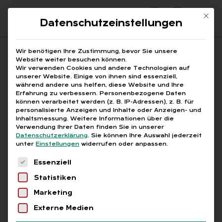
Mit di
Datenschutzeinstellungen
Suchfeld
Wir benötigen Ihre Zustimmung, bevor Sie unsere
Website weiter besuchen können.
Wir verwenden Cookies und andere Technologien auf
unserer Website. Einige von ihnen sind essenziell,
Suchen
während andere uns helfen, diese Website und Ihre
Erfahrung zu verbessern.
Personenbezogene Daten
STARTSEITE
HR-DOKUMENTENMANAGEMENT
Breadcrumb-Navigation
können verarbeitet werden (z. B. IP-Adressen), z. B. für
personalisierte Anzeigen und Inhalte oder Anzeigen- und
Inhaltsmessung.
Weitere Informationen über die
Verwendung Ihrer Daten finden Sie in unserer
Datenschutzerklärung
.
Sie können Ihre Auswahl jederzeit
unter
Einstellungen
widerrufen oder anpassen.
Alle Bei­trä­ge mit dem
Es folgt eine Liste der Service-Gruppen, für die
Essenziell
Schlag­wort „HR-Do­ku­
Statistiken
men­ten­ma­nage­ment“
Marketing
Externe Medien
Alle
Free
Abo
L+G +