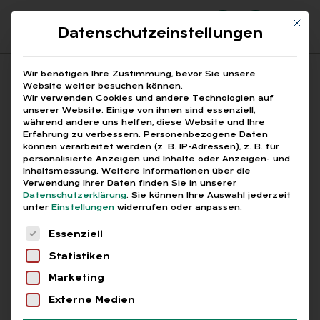
Mit di
Datenschutzeinstellungen
Suchfeld
Wir benötigen Ihre Zustimmung, bevor Sie unsere
Website weiter besuchen können.
Wir verwenden Cookies und andere Technologien auf
unserer Website. Einige von ihnen sind essenziell,
Suchen
während andere uns helfen, diese Website und Ihre
Erfahrung zu verbessern.
Personenbezogene Daten
STARTSEITE
HR SOFTWARE ANBIETER
Breadcrumb-Navigation
können verarbeitet werden (z. B. IP-Adressen), z. B. für
personalisierte Anzeigen und Inhalte oder Anzeigen- und
Inhaltsmessung.
Weitere Informationen über die
Verwendung Ihrer Daten finden Sie in unserer
Datenschutzerklärung
.
Sie können Ihre Auswahl jederzeit
unter
Einstellungen
widerrufen oder anpassen.
Alle Bei­trä­ge mit dem
Es folgt eine Liste der Service-Gruppen, für die
Essenziell
Schlag­wort „HR Soft­
Statistiken
ware An­bie­ter“
Marketing
Externe Medien
Alle
Free
Abo
L+G +