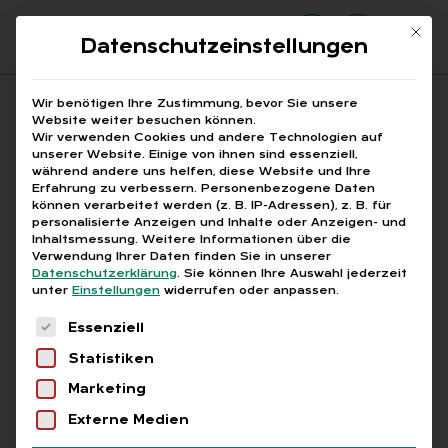
Mit di
Datenschutzeinstellungen
Suchfeld
Wir benötigen Ihre Zustimmung, bevor Sie unsere
Website weiter besuchen können.
Wir verwenden Cookies und andere Technologien auf
unserer Website. Einige von ihnen sind essenziell,
Suchen
während andere uns helfen, diese Website und Ihre
Erfahrung zu verbessern.
Personenbezogene Daten
STARTSEITE
Breadcrumb-Navigation
können verarbeitet werden (z. B. IP-Adressen), z. B. für
INTERKULTURELLE FÜHRUNGSKOMPETENZ
personalisierte Anzeigen und Inhalte oder Anzeigen- und
Inhaltsmessung.
Weitere Informationen über die
Verwendung Ihrer Daten finden Sie in unserer
Datenschutzerklärung
.
Sie können Ihre Auswahl jederzeit
unter
Einstellungen
widerrufen oder anpassen.
Es folgt eine Liste der Service-Gruppen, für die
Alle Bei­trä­ge mit dem
Essenziell
Statistiken
Schlag­wort „in­ter­kul­tu­
Marketing
rel­le Füh­rungs­kom­pe­
Externe Medien
tenz“