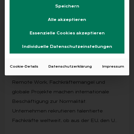
Speichern
Alle akzeptieren
Abo
Essenzielle Cookies akzeptieren
Individuelle Datenschutzeinstellungen
AUSGABE 3/2026
In­ter­na­tio­na­le Mit­ar­bei­ten­de im Pay­roll-
Cookie-Details
Datenschutzerklärung
Impressum
Sys­tem
Remote Work, Fachkräftemangel und
globale Projekte machen internationale
Beschäftigung zur Normalität.
Unternehmen rekrutieren talentierte
Fachkräfte weltweit, ob aus der EU, den U…