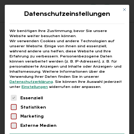
Mit di
Datenschutzeinstellungen
Suchfeld
Wir benötigen Ihre Zustimmung, bevor Sie unsere
Website weiter besuchen können.
Wir verwenden Cookies und andere Technologien auf
unserer Website. Einige von ihnen sind essenziell,
Suchen
während andere uns helfen, diese Website und Ihre
Erfahrung zu verbessern.
Personenbezogene Daten
STARTSEITE
INTERNATIONALE PAYROLL
Breadcrumb-Navigation
können verarbeitet werden (z. B. IP-Adressen), z. B. für
personalisierte Anzeigen und Inhalte oder Anzeigen- und
Inhaltsmessung.
Weitere Informationen über die
Verwendung Ihrer Daten finden Sie in unserer
Datenschutzerklärung
.
Sie können Ihre Auswahl jederzeit
unter
Einstellungen
widerrufen oder anpassen.
Alle Bei­trä­ge mit dem
Es folgt eine Liste der Service-Gruppen, für die
Essenziell
Schlag­wort „in­ter­na­tio­
Statistiken
na­le Pay­roll“
Marketing
Externe Medien
Alle
Free
Abo
L+G +