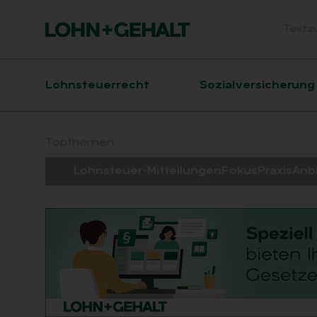
Testz
Head
Hauptnavigation
Lohnsteuerrecht
Sozialversicherung
Suchfeld
Topthemen:
Lohnsteuer-Mitteilungen
Fokus
Praxis
Anb