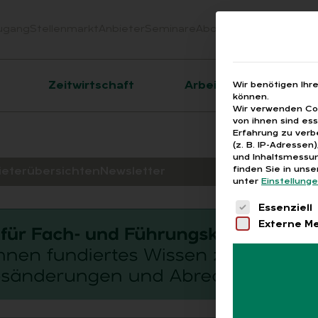
ugang
Stellenmarkt
Anbieter
Seminare
Abo
Webinare
Downloa
er
Zeitwirtschaft
Arbeitsrecht
Wir benötigen Ihr
können.
Wir verwenden Coo
von ihnen sind es
Erfahrung zu verb
(z. B. IP-Adressen
und Inhaltsmessun
finden Sie in uns
ieterübersichten
Newsletter
unter
Einstellung
Es folgt eine 
Essenziell
Externe M