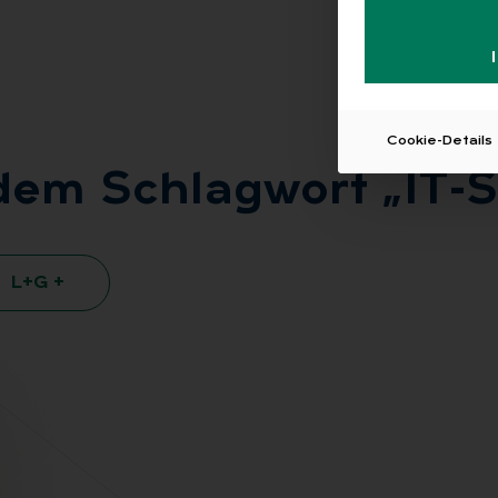
Cookie-Details
 dem Schlag­wort „IT-Spe
L+G +