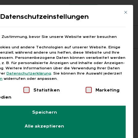
Registrierung
Login
Mit die
ds
Datenschutzeinstellungen
Fragen aus den ARGEn
Printausgaben
e Zustimmung, bevor Sie unsere Website weiter besuchen
kies und andere Technologien auf unserer Website. Einige
senziell, während andere uns helfen, diese Website und Ihre
essern.
Personenbezogene Daten können verarbeitet werden
Suchen
), z. B. für personalisierte Anzeigen und Inhalte oder Anzeigen-
g.
Weitere Informationen über die Verwendung Ihrer Daten
erer
Datenschutzerklärung
.
Sie können Ihre Auswahl jederzeit
en
widerrufen oder anpassen.
Liste der Service-Gruppen, für die eine Einwilligung
Statistiken
Marketing
edien
Speichern
Alle akzeptieren