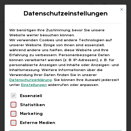
Mit di
Datenschutzeinstellungen
Suchfeld
Wir benötigen Ihre Zustimmung, bevor Sie unsere
Website weiter besuchen können.
Wir verwenden Cookies und andere Technologien auf
unserer Website. Einige von ihnen sind essenziell,
Suchen
während andere uns helfen, diese Website und Ihre
Erfahrung zu verbessern.
Personenbezogene Daten
STARTSEITE
KI-ETHIK
Breadcrumb-Navigation
können verarbeitet werden (z. B. IP-Adressen), z. B. für
personalisierte Anzeigen und Inhalte oder Anzeigen- und
Inhaltsmessung.
Weitere Informationen über die
Verwendung Ihrer Daten finden Sie in unserer
Datenschutzerklärung
.
Sie können Ihre Auswahl jederzeit
unter
Einstellungen
widerrufen oder anpassen.
Alle Bei­trä­ge mit dem
Es folgt eine Liste der Service-Gruppen, für die
Essenziell
Schlag­wort „KI-Ethik“
Statistiken
Marketing
Alle
Free
Abo
L+G +
Externe Medien