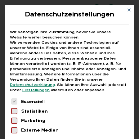
Mit di
Datenschutzeinstellungen
Suchfeld
Wir benötigen Ihre Zustimmung, bevor Sie unsere
Website weiter besuchen können.
Wir verwenden Cookies und andere Technologien auf
unserer Website. Einige von ihnen sind essenziell,
Suchen
während andere uns helfen, diese Website und Ihre
Erfahrung zu verbessern.
Personenbezogene Daten
STARTSEITE
KRANKEN-
Breadcrumb-Navigation
können verarbeitet werden (z. B. IP-Adressen), z. B. für
personalisierte Anzeigen und Inhalte oder Anzeigen- und
Inhaltsmessung.
Weitere Informationen über die
Verwendung Ihrer Daten finden Sie in unserer
Datenschutzerklärung
.
Sie können Ihre Auswahl jederzeit
unter
Einstellungen
widerrufen oder anpassen.
Alle Bei­trä­ge mit dem
Es folgt eine Liste der Service-Gruppen, für die
Essenziell
Schlag­wort „Kran­ken-“
Statistiken
Marketing
Alle
Free
Abo
L+G +
Externe Medien