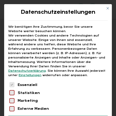
Mit di
Datenschutzeinstellungen
Suchfeld
Wir benötigen Ihre Zustimmung, bevor Sie unsere
Website weiter besuchen können.
Wir verwenden Cookies und andere Technologien auf
unserer Website. Einige von ihnen sind essenziell,
Suchen
während andere uns helfen, diese Website und Ihre
Erfahrung zu verbessern.
Personenbezogene Daten
STARTSEITE
LOHNSTÜCKKOSTENENTWICKLUNG
Breadcrumb-Navigation
können verarbeitet werden (z. B. IP-Adressen), z. B. für
personalisierte Anzeigen und Inhalte oder Anzeigen- und
Inhaltsmessung.
Weitere Informationen über die
Verwendung Ihrer Daten finden Sie in unserer
Datenschutzerklärung
.
Sie können Ihre Auswahl jederzeit
unter
Einstellungen
widerrufen oder anpassen.
Alle Bei­trä­ge mit dem
Es folgt eine Liste der Service-Gruppen, für die
Essenziell
Schlag­wort „Lohn­stück­
Statistiken
kos­ten­ent­wick­lung“
Marketing
Externe Medien
Alle
Free
Abo
L+G +