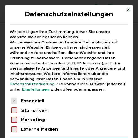
Mit di
Datenschutzeinstellungen
Suchfeld
Wir benötigen Ihre Zustimmung, bevor Sie unsere
Website weiter besuchen können.
Wir verwenden Cookies und andere Technologien auf
unserer Website. Einige von ihnen sind essenziell,
Suchen
während andere uns helfen, diese Website und Ihre
Erfahrung zu verbessern.
Personenbezogene Daten
STARTSEITE
LUKE MOCKRIDGE
Breadcrumb-Navigation
können verarbeitet werden (z. B. IP-Adressen), z. B. für
personalisierte Anzeigen und Inhalte oder Anzeigen- und
Inhaltsmessung.
Weitere Informationen über die
Verwendung Ihrer Daten finden Sie in unserer
Datenschutzerklärung
.
Sie können Ihre Auswahl jederzeit
unter
Einstellungen
widerrufen oder anpassen.
Alle Bei­trä­ge mit dem
Es folgt eine Liste der Service-Gruppen, für die
Essenziell
Schlag­wort „Luke Mock­
Statistiken
ridge“
Marketing
Externe Medien
Alle
Free
Abo
L+G +