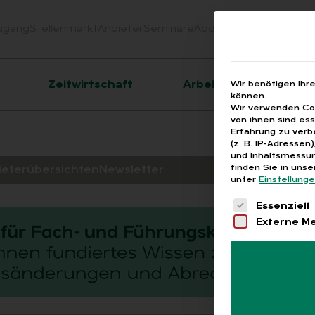
ugang
Stellenmarkt
Anbieter
Seminare
Abo
Webinare
Downloa
er
Zeitwirtschaft
Arbeitsrecht
Wir benötigen Ihr
können.
Wir verwenden Coo
von ihnen sind es
Erfahrung zu verb
(z. B. IP-Adressen
und Inhaltsmessun
finden Sie in uns
ieterübersichten
Newsletter
unter
Einstellung
Es folgt eine 
Essenziell
Externe M