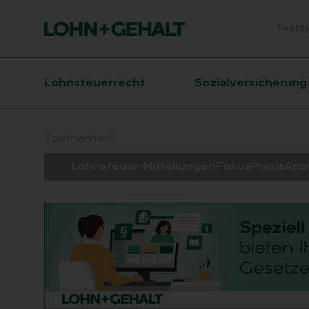
Testz
Head
Hauptnavigation
Lohnsteuerrecht
Sozialversicherung
Suchfeld
Topthemen:
Lohnsteuer-Mitteilungen
Fokus
Praxis
Anb