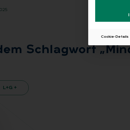
025
Cookie-Details
 dem Schlag­wort „Min­
L+G +