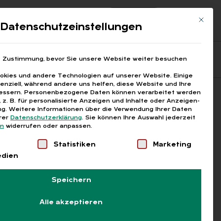
Registrierung
Login
Mit die
ds
Datenschutzeinstellungen
Fragen aus den ARGEn
Printausgaben
e Zustimmung, bevor Sie unsere Website weiter besuchen
kies und andere Technologien auf unserer Website. Einige
senziell, während andere uns helfen, diese Website und Ihre
essern.
Personenbezogene Daten können verarbeitet werden
Suchen
), z. B. für personalisierte Anzeigen und Inhalte oder Anzeigen-
g.
Weitere Informationen über die Verwendung Ihrer Daten
erer
Datenschutzerklärung
.
Sie können Ihre Auswahl jederzeit
en
widerrufen oder anpassen.
Liste der Service-Gruppen, für die eine Einwilligung
Statistiken
Marketing
edien
Speichern
Alle akzeptieren