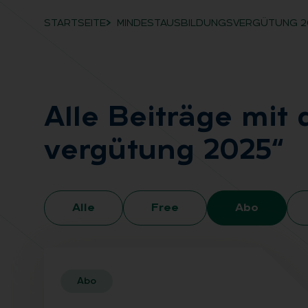
STARTSEITE
MINDESTAUSBILDUNGSVERGÜTUNG 2
Breadcrumb-Navigation
Alle Bei­trä­ge mit
ver­gü­tung 2025“
Alle
Free
Abo
Abo