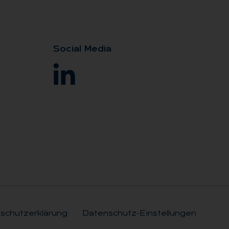
So­ci­al Me­dia
schutzerklärung
Datenschutz-Einstellungen
Rechtli