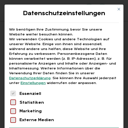
Mit di
Datenschutzeinstellungen
Suchfeld
Wir benötigen Ihre Zustimmung, bevor Sie unsere
Website weiter besuchen können.
Wir verwenden Cookies und andere Technologien auf
unserer Website. Einige von ihnen sind essenziell,
Suchen
während andere uns helfen, diese Website und Ihre
Erfahrung zu verbessern.
Personenbezogene Daten
STARTSEITE
MINDESTLOHNANPASSUNG
Breadcrumb-Navigation
können verarbeitet werden (z. B. IP-Adressen), z. B. für
personalisierte Anzeigen und Inhalte oder Anzeigen- und
Inhaltsmessung.
Weitere Informationen über die
Verwendung Ihrer Daten finden Sie in unserer
Datenschutzerklärung
.
Sie können Ihre Auswahl jederzeit
unter
Einstellungen
widerrufen oder anpassen.
Alle Bei­trä­ge mit dem
Es folgt eine Liste der Service-Gruppen, für die
Essenziell
Schlag­wort „Min­dest­
Statistiken
lohn­an­pas­sung“
Marketing
Externe Medien
Alle
Free
Abo
L+G +