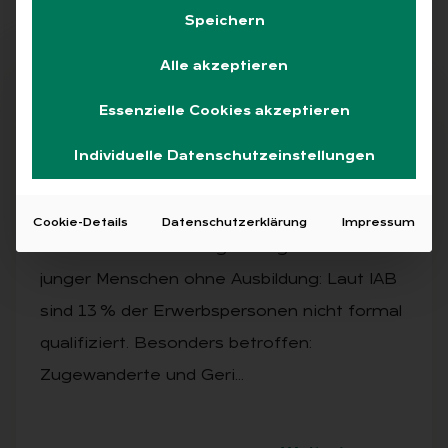
Speichern
Alle akzeptieren
Abo
Essenzielle Cookies akzeptieren
Individuelle Datenschutzeinstellungen
AUSGABE 3/2025
Fach­kräf­te­man­gel ver­schärft sich
Cookie-Details
Datenschutzerklärung
Impressum
Trotz Fachkräftemangel steigt die Zahl
junger Menschen ohne Ausbildung: Laut IAB
sind 13 % der Erwerbspersonen nicht formal
qualifiziert. Besonders betroffen:
Zugewanderte und Geri…