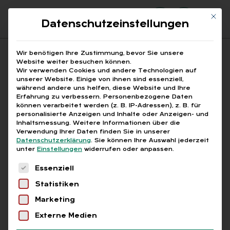
Mit di
Datenschutzeinstellungen
Suchfeld
Wir benötigen Ihre Zustimmung, bevor Sie unsere
Website weiter besuchen können.
Wir verwenden Cookies und andere Technologien auf
unserer Website. Einige von ihnen sind essenziell,
Suchen
während andere uns helfen, diese Website und Ihre
Erfahrung zu verbessern.
Personenbezogene Daten
STARTSEITE
NICHT FORMAL QUALIFIZIERTE
Breadcrumb-Navigation
können verarbeitet werden (z. B. IP-Adressen), z. B. für
personalisierte Anzeigen und Inhalte oder Anzeigen- und
Inhaltsmessung.
Weitere Informationen über die
Verwendung Ihrer Daten finden Sie in unserer
Datenschutzerklärung
.
Sie können Ihre Auswahl jederzeit
unter
Einstellungen
widerrufen oder anpassen.
Alle Bei­trä­ge mit dem
Es folgt eine Liste der Service-Gruppen, für die
Essenziell
Schlag­wort „nicht for­
Statistiken
mal Qua­li­fi­zier­te“
Marketing
Externe Medien
Alle
Free
Abo
L+G +